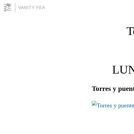
VANITY FEA
T
LUN
Torres y puen