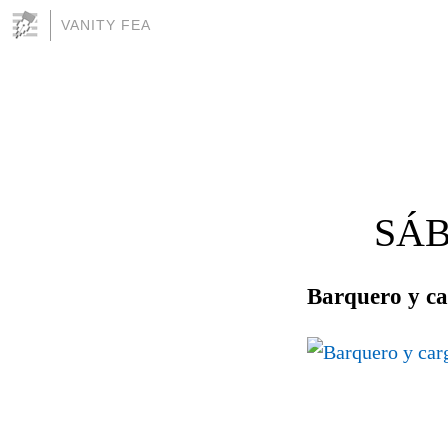
VANITY FEA
SÁB
Barquero y c