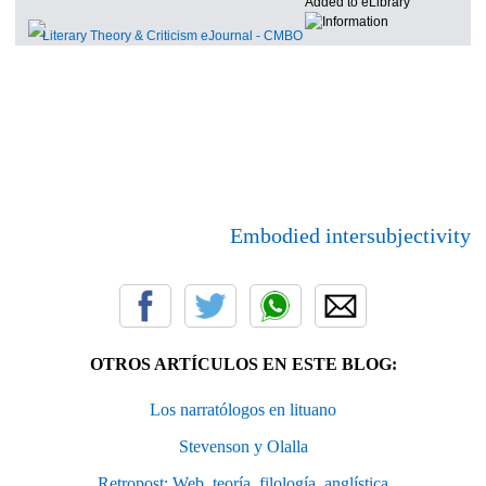
Added to eLibrary
Literary Theory & Criticism eJournal
- CMBO
Embodied intersubjectivity
OTROS ARTÍCULOS EN ESTE BLOG:
Los narratólogos en lituano
Stevenson y Olalla
Retropost: Web, teoría, filología, anglística