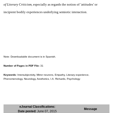
of Literary Criticism,
especially as regards the notion of ’attitudes’ or
incipient bodily experiences underlying semiotic interaction.
Note: Downloadable document is in Spanish.
Number of Pages in PDF File:
31
Keywords:
Intersubjectivity, Mirror neurons, Empathy, Literary experience,
Phenomenology, Neurology, Aesthetics, I.A. Richards, Psychology
eJournal Classifications:
Message
Date posted:
June 07, 2015