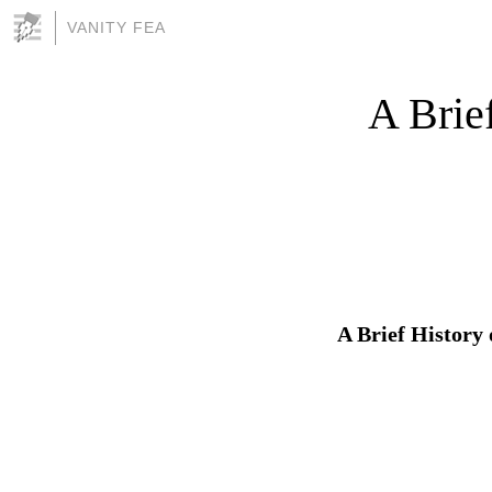
VANITY FEA
A Brie
A Brief History