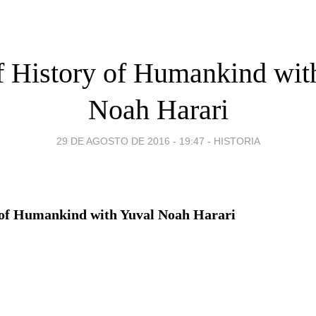
f History of Humankind wit
Noah Harari
29 DE AGOSTO DE 2016 - 19:47
-
HISTORIA
 of Humankind with Yuval Noah Harari