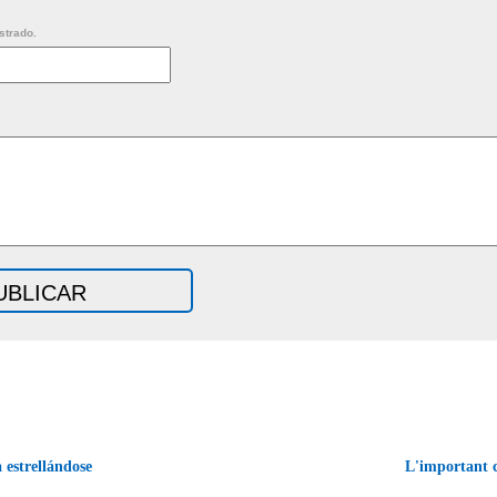
strado.
estrellándose
L'important c