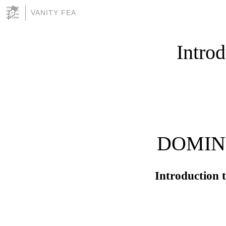
VANITY FEA
Intro
DOMING
Introduction 