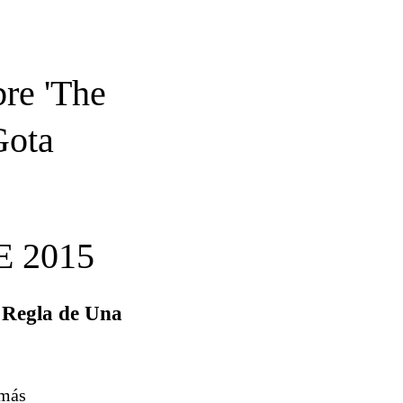
re 'The
Gota
 2015
a Regla de Una
 más