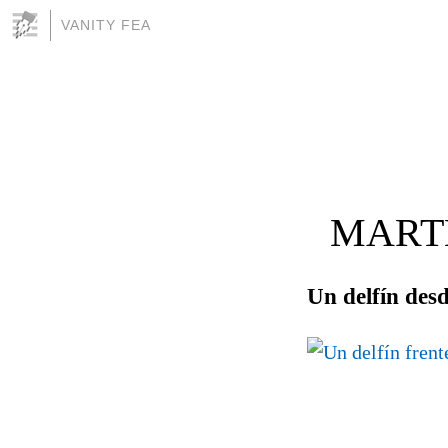
VANITY FEA
MARTE
Un delfín des