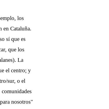
jemplo, los
n en Cataluña.
so sí que es
car, que los
alanes). La
e el centro; y
ro/sur, o el
as comunidades
 para nosotros"