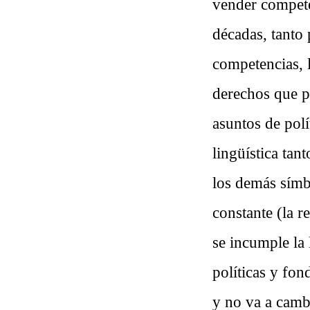
vender compete
décadas, tanto
competencias, 
derechos que p
asuntos de polí
lingüística tan
los demás símb
constante (la r
se incumple la 
políticas y fon
y no va a camb