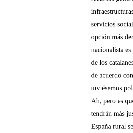
infraestructura
servicios socia
opción más dem
nacionalista es
de los catalane
de acuerdo con
tuviésemos pol
Ah, pero es que
tendrán más jus
España rural s