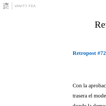
VANITY FEA
Ret
Retropost #721
Con la aprobac
trasera el mode
donde la democ