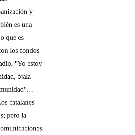
rbanización y
mbién es una
Lo que es
 con los fondos
radio, "Yo estoy
idad, ójala
munidad"....
Los catalanes
s; pero la
 comunicaciones