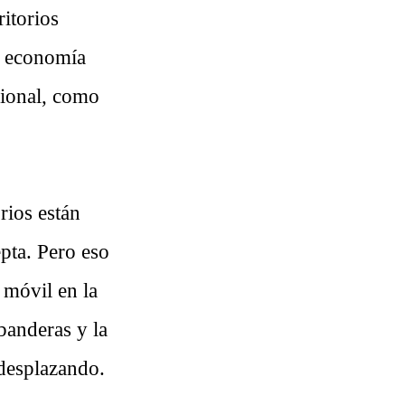
ritorios
a economía
ucional, como
rios están
pta. Pero eso
 móvil en la
banderas y la
 desplazando.