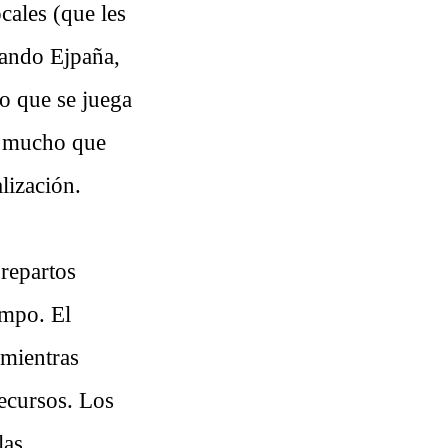
ocales (que les
tando Ejpaña,
lo que se juega
e mucho que
lización.
 repartos
ampo. El
 mientras
recursos. Los
las