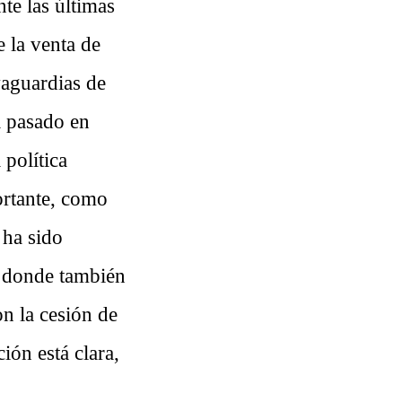
te las últimas
 la venta de
vaguardias de
a pasado en
 política
ortante, como
 ha sido
, donde también
on la cesión de
ión está clara,