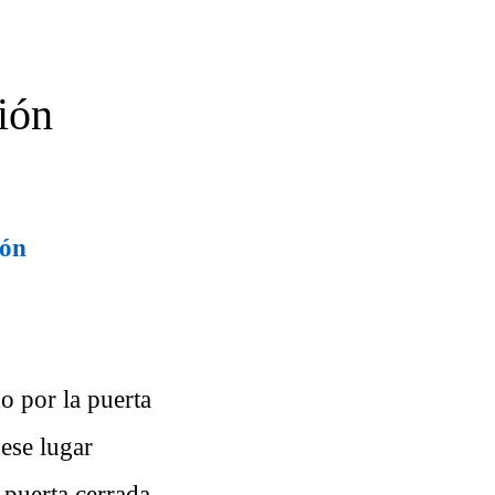
ión
ión
o por la puerta
ese lugar
 puerta cerrada