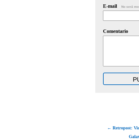
E-mail
No será mo
Comentario
← Retropost: Vic
Gala