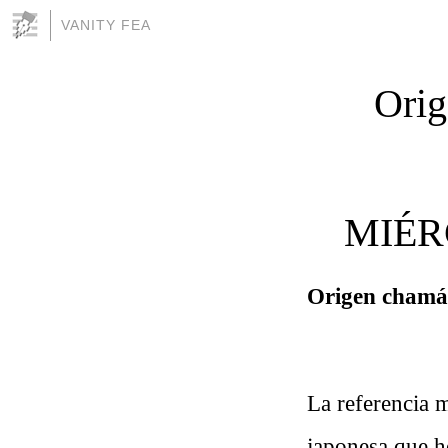
VANITY FEA
Orig
MIÉR
Origen chamá
La referencia m
japonesa que h