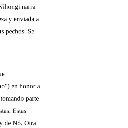
 Nihongi narra
za y enviada a
us pechos. Se
ue
o") en honor a
e tomando parte
stas. Estas
 y de Nô. Otra