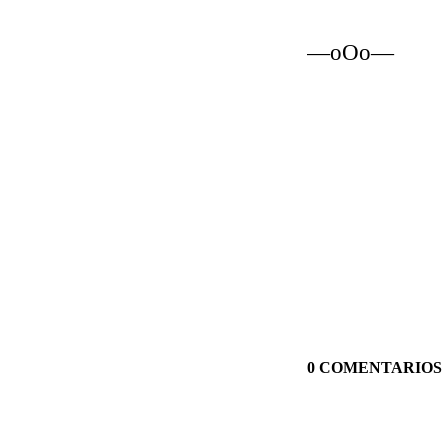
—oOo—
0 COMENTARIOS