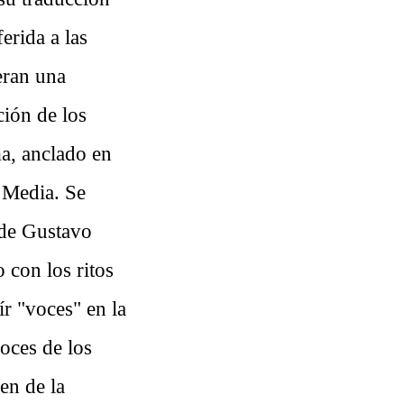
erida a las
eran una
ión de los
ma, anclado en
d Media. Se
ude Gustavo
 con los ritos
ír "voces" en la
oces de los
gen de la