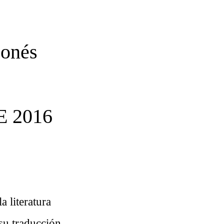
ponés
 2016
a literatura
su traducción