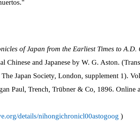
muertos."
nicles of Japan from the Earliest Times to A.D. 
nal Chinese and Japanese by W. G. Aston. (Trans
 The Japan Society, London, supplement 1). Vol
gan Paul, Trench, Trübner & Co, 1896. Online at
ive.org/details/nihongichronicl00astogoog
)