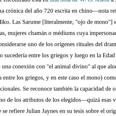
a crónica del año 720 escrita en chino—nota ref
iko. Las Sarume [literalmente, "ojo de mono"] 
ilas, mujeres chamán o médiums cuya impersonac
nsiderarse uno de los orígenes rituales del dra
o sucedería entre los griegos y luego en la Eda
o una conexión con "el animal divino" al que al
 entre los griegos, y en este caso el mono) como
acionales. Se reconoce también la capacidad de o
o de los atributos de los elegidos—quizá esas v
e se refiere Julian Jaynes en su tesis sobre el ori