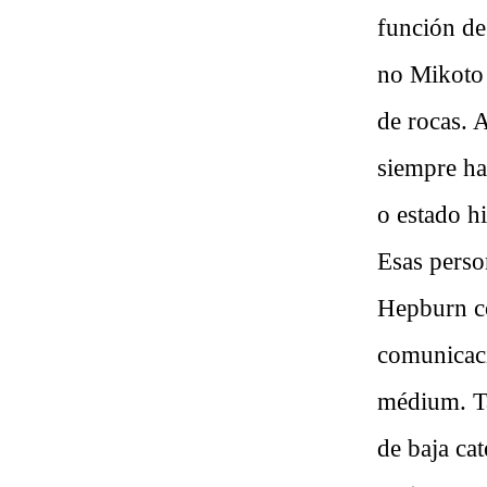
función de
no Mikoto 
de rocas. A
siempre ha
o estado h
Esas perso
Hepburn co
comunicaci
médium. T
de baja ca