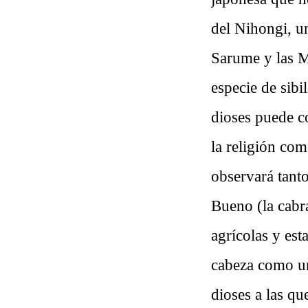
del Nihongi, un
Sarume y las M
especie de sib
dioses puede co
la religión com
observará tant
Bueno (la cabra
agrícolas y est
cabeza como un
dioses a las qu