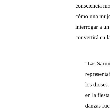
consciencia mod
cómo una mujer
interrogar a u
convertirá en l
"Las Sarum
representa
los dioses
en la fiest
danzas fue