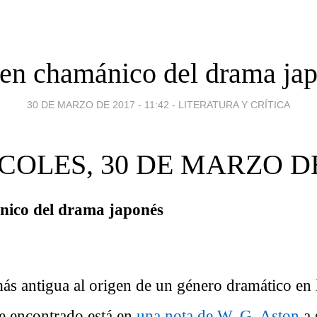
en chamánico del drama ja
30 DE MARZO DE 2017 - 11:42
-
LITERATURA Y CRÍTICA
COLES, 30 DE MARZO DE
nico del drama japonés
ás antigua al origen de un género dramático en l
e encontrado está en
una nota de W. G. Aston
a 