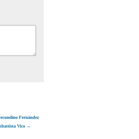
Secundino Fernández
mbattista Vico →