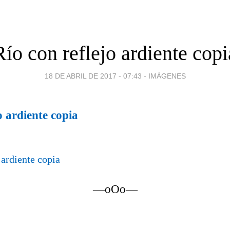
Río con reflejo ardiente copi
18 DE ABRIL DE 2017 - 07:43
-
IMÁGENES
o ardiente copia
—oOo—