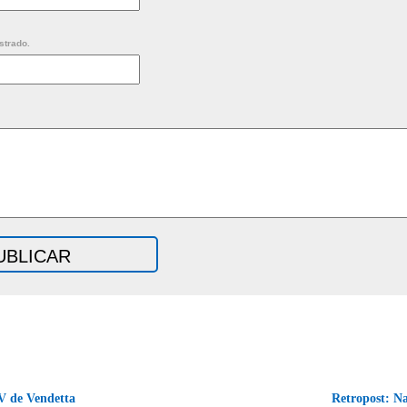
strado.
V de Vendetta
Retropost: N