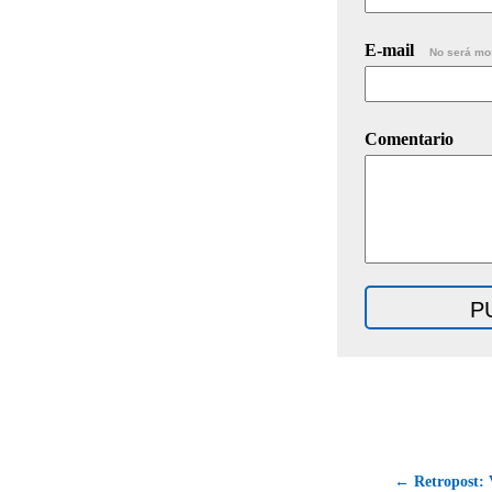
E-mail
No será mo
Comentario
← Retropost: 