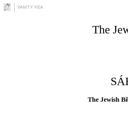
VANITY FEA
The Jew
SÁ
The Jewish Bi