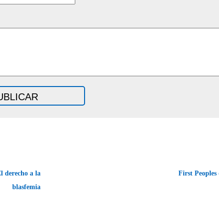
l derecho a la
First People
blasfemia