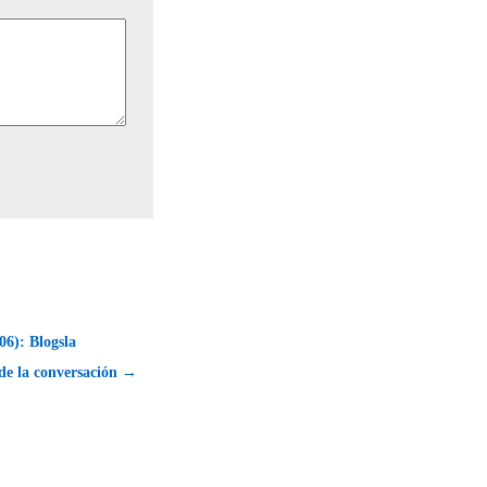
6): Blogsla
de la conversación →