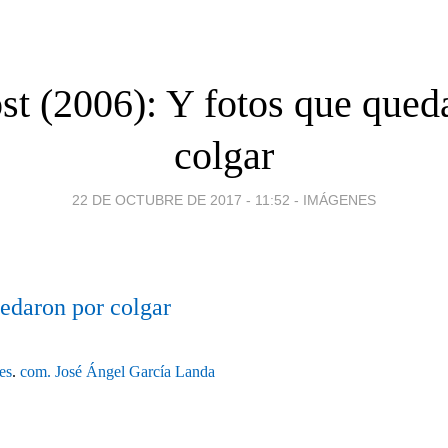
st (2006): Y fotos que qued
colgar
22 DE OCTUBRE DE 2017 - 11:52
-
IMÁGENES
edaron por colgar
es
.
com.
José Ángel García Landa