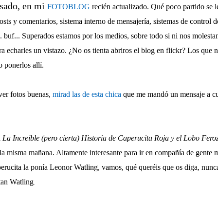
asado, en mi
FOTOBLOG
recién actualizado. Qué poco partido se l
posts y comentarios, sistema interno de mensajería, sistemas de control d
.. buf... Superados estamos por los medios, sobre todo si ni nos molesta
era echarles un vistazo. ¿No os tienta abriros el blog en flickr? Los que
 ponerlos allí.
ver fotos buenas,
mirad las de esta chica
que me mandó un mensaje a cue
a
La Increíble (pero cierta) Historia de Caperucita Roja y el Lobo Feroz
e la misma mañana. Altamente interesante para ir en compañía de gent
perucita la ponía Leonor Watling, vamos, qué queréis que os diga, nunc
 tan Watling
.