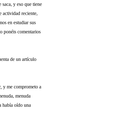
e saca, y eso que tiene
e actividad reciente,
mos en estudiar sus
 no ponéis comentarios
nta de un artículo
,
y me comprometo a
e menuda, menuda
a había oído una