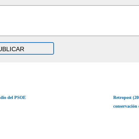
cidio del PSOE
Retropost (200
conservación 