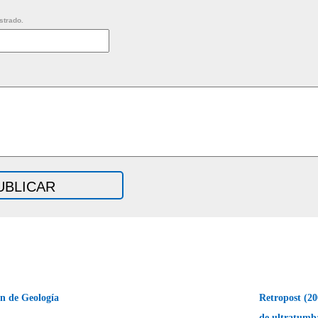
strado.
n de Geología
Retropost (2
de ultratum