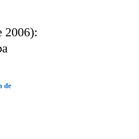
e 2006):
ba
n de