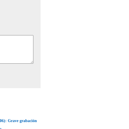
006): Grave grabación
ba →