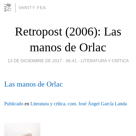
VANITY FEA
Retropost (2006): Las
manos de Orlac
13 DE DICIEMBRE DE 2017 - 06:41
-
LITERATURA Y CRÍTICA
Las manos de Orlac
Publicado
en
Literatura y crítica
.
com.
José Ángel García Landa