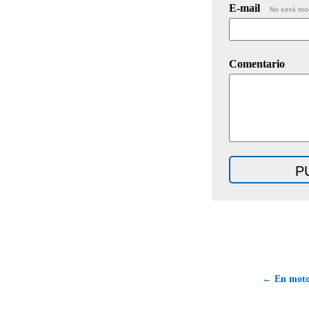
E-mail
No será mo
Comentario
← En moto