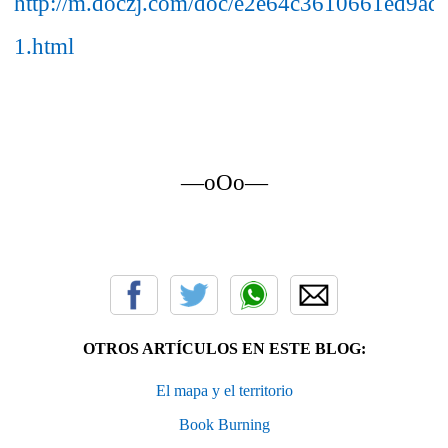
http://m.doczj.com/doc/e2e64c3610661ed9ad
1.html
—oOo—
OTROS ARTÍCULOS EN ESTE BLOG:
El mapa y el territorio
Book Burning