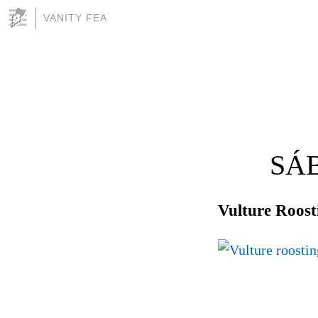
VANITY FEA
SÁB
Vulture Roost