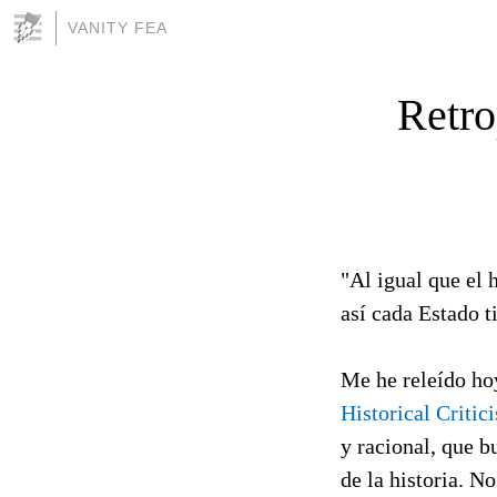
VANITY FEA
Retro
"Al igual que el 
así cada Estado t
Me he releído ho
Historical Critic
y racional, que b
de la historia. N