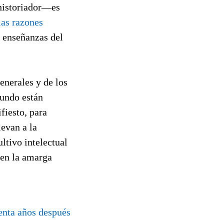
 historiador—es
las razones
 enseñanzas del
generales y de los
mundo están
fiesto, para
levan a la
ltivo intelectual
 en la amarga
tenta años después