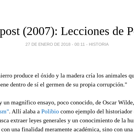
post (2007): Lecciones de P
27 DE ENERO DE 2018 - 00:11
-
HISTORIA
hierro produce el óxido y la madera cría los animales qu
iene dentro de sí el germen de su propia corrupción."
y un magnífico ensayo, poco conocido, de Oscar Wilde
ism"
. Allí alaba a
Polibio
como ejemplo del historiador c
usca extraer leyes generales y un conocimiento de la h
o con una finalidad meramente académica, sino con una 