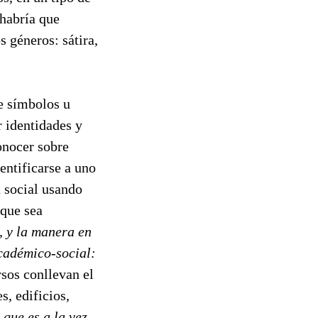
 habría que
s géneros: sátira,
e símbolos u
r identidades y
onocer sobre
dentificarse a uno
 social usando
que sea
, y la manera en
académico-social:
sos conllevan el
s, edificios,
que es a la vez