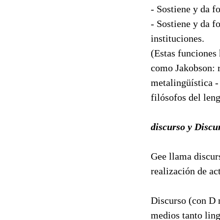
- Sostiene y da f
- Sostiene y da f
instituciones.
(Estas funciones 
como Jakobson: re
metalingüística -
filósofos del len
discurso y Discu
Gee llama discurs
realización de ac
Discurso (con D m
medios tanto lin