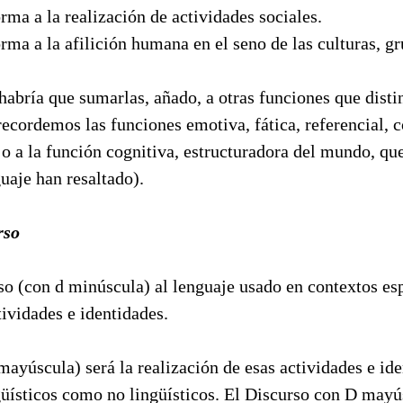
orma a la realización de actividades sociales.
orma a la afilición humana en el seno de las culturas, g
habría que sumarlas, añado, a otras funciones que disti
cordemos las funciones emotiva, fática, referencial, c
 o a la función cognitiva, estructuradora del mundo, que
guaje han resaltado).
rso
o (con d minúscula) al lenguaje usado en contextos esp
tividades e identidades.
ayúscula) será la realización de esas actividades e id
güísticos como no lingüísticos. El Discurso con D mayú