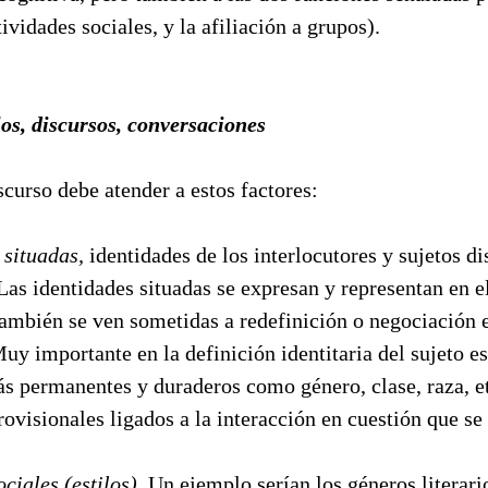
ividades sociales, y la afiliación a grupos).
los, discursos, conversaciones
iscurso debe atender a estos factores:
 situadas,
identidades de los interlocutores y sujetos di
 Las identidades situadas se expresan y representan en e
también se ven sometidas a redefinición o negociación e
Muy importante en la definición identitaria del sujeto es
ás permanentes y duraderos como género, clase, raza, e
rovisionales ligados a la interacción en cuestión que se
ciales (estilos).
Un ejemplo serían los géneros literario