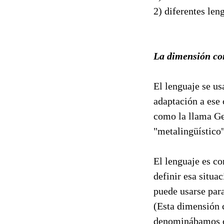
2) diferentes len
La dimensión con
El lenguaje se u
adaptación a ese 
como la llama Ge
"metalingüístico"
El lenguaje es co
definir esa situa
puede usarse para
(Esta dimensión c
denominábamos co