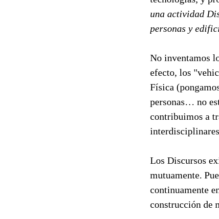
una actividad Dis
personas y edific
No inventamos lo
efecto, los "vehi
Física (pongamos)
personas… no está
contribuimos a tr
interdisciplinare
Los Discursos exi
mutuamente. Pued
continuamente en 
construcción de 