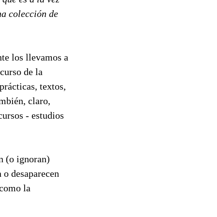
na colección de
te los llevamos a
curso de la
rácticas, textos,
mbién, claro,
cursos - estudios
n (o ignoran)
n o desaparecen
 como la