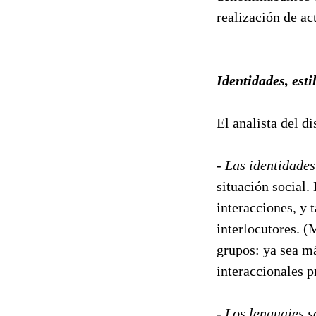
realización de act
Identidades, esti
El analista del d
- Las identidades
situación social.
interacciones, y 
interlocutores. (
grupos: ya sea m
interaccionales p
- Los lenguajes so