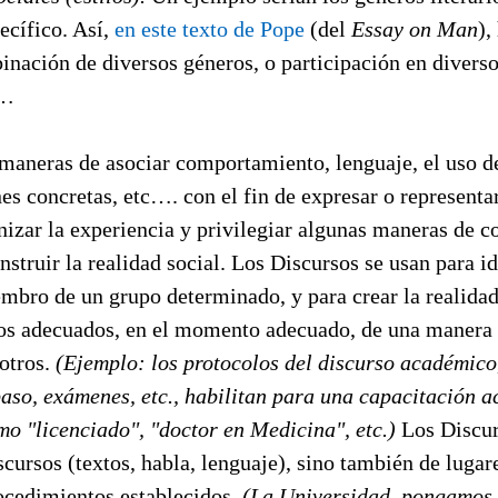
ecífico. Así,
en este texto de Pope
(del
Essay on Man
),
inación de diversos géneros, o participación en diverso
a…
maneras de asociar comportamiento, lenguaje, el uso d
nes concretas, etc…. con el fin de expresar o representa
nizar la experiencia y privilegiar algunas maneras de c
onstruir la realidad social. Los Discursos se usan para i
ro de un grupo determinado, y para crear la realidad
os adecuados, en el momento adecuado, de una manera 
 otros.
(Ejemplo: los protocolos del discurso académico
paso, exámenes, etc., habilitan para una capacitación 
mo "licenciado", "doctor en Medicina", etc.)
Los Discur
scursos (textos, habla, lenguaje), sino también de lugare
rocedimientos establecidos.
(La Universidad, pongamos, 