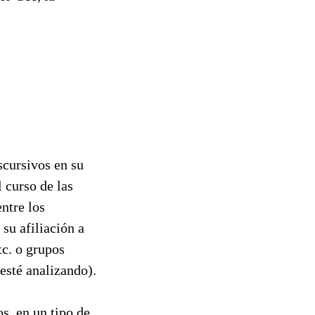
scursivos en su
l curso de las
ntre los
 su afiliación a
tc. o grupos
 esté analizando).
s, en un tipo de