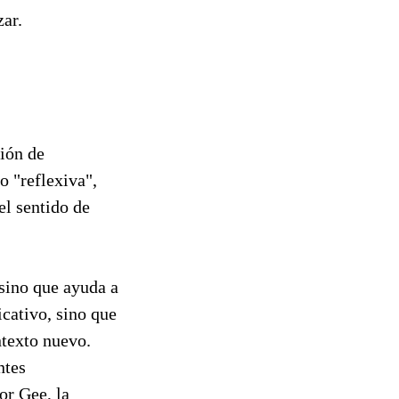
zar.
ión de
o "reflexiva",
el sentido de
 sino que ayuda a
icativo, sino que
ntexto nuevo.
ntes
or Gee, la