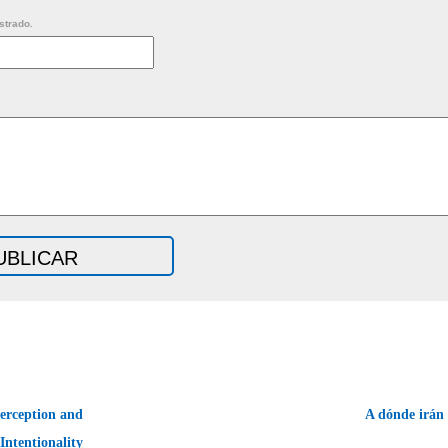
strado.
erception and
A dónde irán 
Intentionality