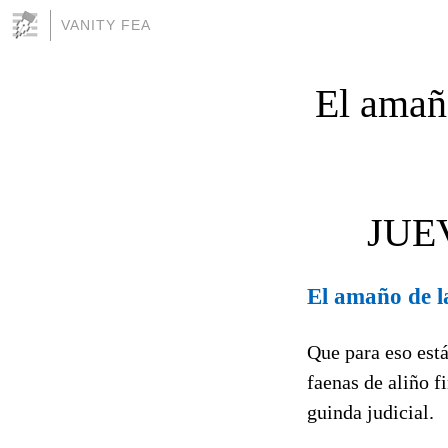
VANITY FEA
El amaño
JUE
El amaño de l
Que para eso está
faenas de aliño f
guinda judicial.