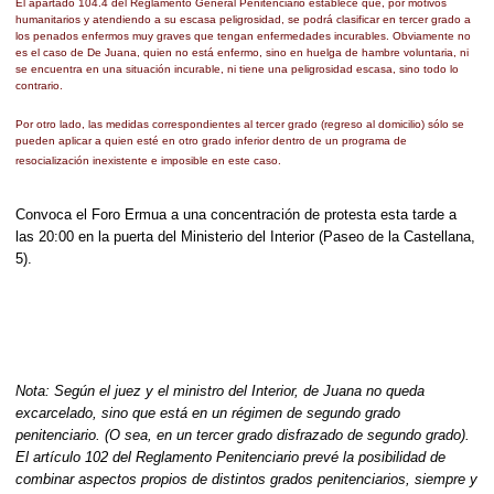
El apartado 104.4 del Reglamento General Penitenciario establece que, por motivos
humanitarios y atendiendo a su escasa peligrosidad, se podrá clasificar en tercer grado a
los penados enfermos muy graves que tengan enfermedades incurables. Obviamente no
es el caso de De Juana, quien no está enfermo, sino en huelga de hambre voluntaria, ni
se encuentra en una situación incurable, ni tiene una peligrosidad escasa, sino todo lo
contrario.
Por otro lado, las medidas correspondientes al tercer grado (regreso al domicilio) sólo se
pueden aplicar a quien esté en otro grado inferior dentro de un programa de
resocialización inexistente e imposible en este caso.
Convoca el Foro Ermua a una concentración de protesta esta tarde a
las 20:00 en la puerta del Ministerio del Interior (Paseo de la Castellana,
5).
Nota: Según el juez y el ministro del Interior, de Juana no queda
excarcelado, sino que está en un régimen de segundo grado
penitenciario. (O sea, en un tercer grado disfrazado de segundo grado).
El artículo 102 del Reglamento Penitenciario prevé la posibilidad de
combinar aspectos propios de distintos grados penitenciarios, siempre y