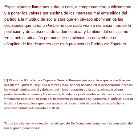
Especialmente llamamos a dar la cara, a comprometerse públicamente
y a poner los valores por encima de los intereses mal entendidos del
partido a la multitud de socialistas que en privado abominan de las
decisiones que toma un Gobierno que cada vez se distancia más de la
población y de la esencia de la democracia, y también del socialismo.
En la actual situación permanecer en silencio es convertirse en
cómplice de los desastres que está provocando Rodríguez Zapatero.
[1] El artículo 63 de la Ley Orgánica General Penitenciaria establece que la clasificación
del interno –primero, segundo o tercer grado- deberá basarse en la personalidad, historial
individual, familiar, social y delictivo del mismo, duración de la pena, el medio al que
probablemente retornará y los recursos, facilidades y dificultades existentes en cada caso
y momento para el buen éxito del tratamiento [resocializador]. Asimismo, el artículo 72.5 de
la citada Ley establece que para acceder al tercer grado deberá haber satisfecho la
responsabilidad civil derivada del delito.
Todos los criterios de valoración en el caso de De Juana son contrarios a la concesión del
tercer grado penitenciario.