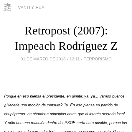
VANITY FEA
Retropost (2007):
Impeach Rodríguez Z
01 DE MARZO DE 2018 - 12:11
-
TERRORISMO
Porque en eso piensa el presidente, en dimitir, ya, ya... vamos buenos.
¿Hacerle una moción de censura? Ja. En eso piensa su partido de
chupópteros: en atender a principios antes que al interés sectario local.
Y sólo con una reacción dentro del PSOE sería esto posible, porque los
nacionalistas le van a dar toda la cuerda y apoyo que necesite. O sea