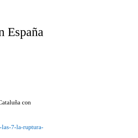
on España
 Cataluña con
-las-7-la-ruptura-