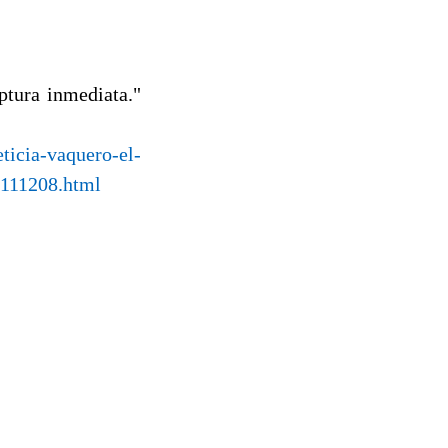
ptura inmediata."
eticia-vaquero-el-
-111208.html