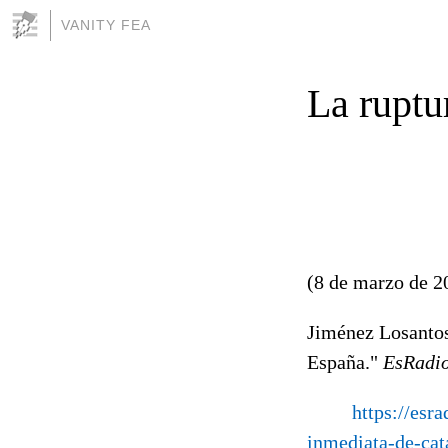
VANITY FEA
La ruptu
(8 de marzo de 2
Jiménez Losantos
España."
EsRadi
https://esr
inmediata-de-ca