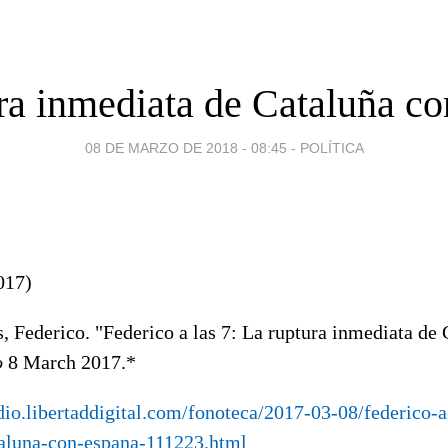
ra inmediata de Cataluña c
08 DE MARZO DE 2018 - 08:45
-
POLÍTICA
017)
, Federico. "Federico a las 7: La ruptura inmediata de
o
8 March 2017.*
adio.libertaddigital.com/fonoteca/2017-03-08/federico-a
taluna-con-espana-111223.html