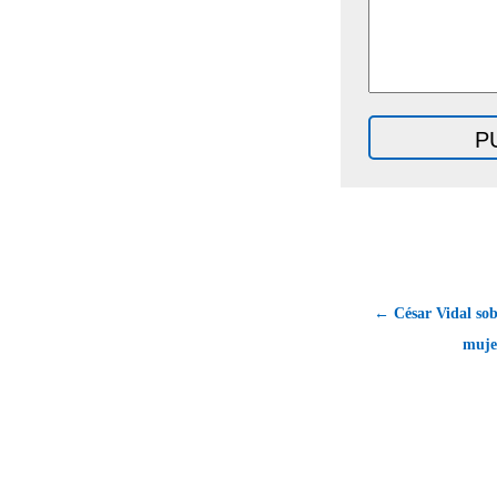
← César Vidal sobr
muje