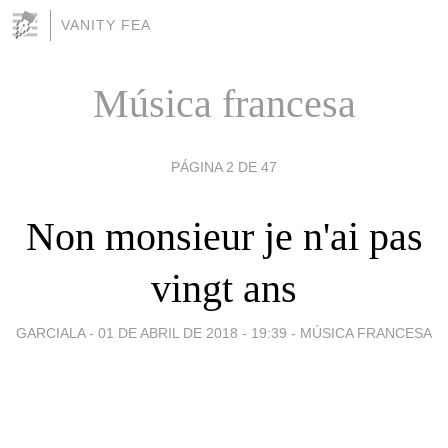
VANITY FEA
Música francesa
PÁGINA 2 DE 47
Non monsieur je n'ai pas
vingt ans
GARCIALA -
01 DE ABRIL DE 2018 - 19:39
-
MÚSICA FRANCESA