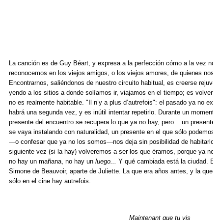
La canción es de Guy Béart, y expresa a la perfección cómo a la vez no
reconocemos en los viejos amigos, o los viejos amores, de quienes nos se
Encontrarnos, saliéndonos de nuestro circuito habitual, es creerse rejuv
yendo a los sitios a donde solíamos ir, viajamos en el tiempo; es volver a
no es realmente habitable. "Il n’y a plus d’autrefois": el pasado ya no existe
habrá una segunda vez, y es inútil intentar repetirlo. Durante un momento s
presente del encuentro se recupera lo que ya no hay, pero... un presente 
se vaya instalando con naturalidad, un presente en el que sólo podemos 
—o confesar que ya no los somos—nos deja sin posibilidad de habitarlo 
siguiente vez (si la hay) volveremos a ser los que éramos, porque ya no 
no hay un mañana, no hay un
luego...
Y qué cambiada está la ciudad. En 
Simone de Beauvoir, aparte de Juliette. La que era años antes, y la que 
sólo en el cine hay autrefois.
Maintenant que tu vis