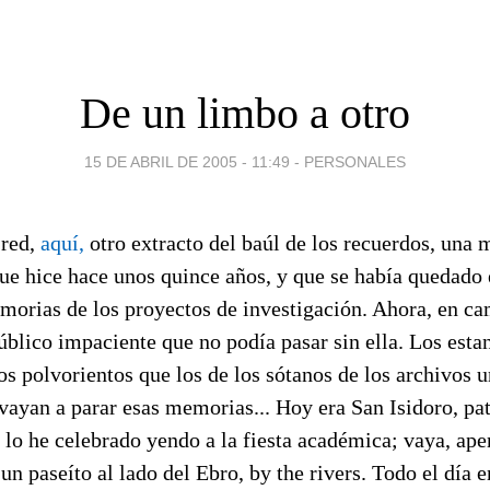
De un limbo a otro
15 DE ABRIL DE 2005 - 11:49
-
PERSONALES
 red,
aquí,
otro extracto del baúl de los recuerdos, una
que hice hace unos quince años, y que se había quedado 
orias de los proyectos de investigación. Ahora, en cam
úblico impaciente que no podía pasar sin ella. Los estan
 polvorientos que los de los sótanos de los archivos un
vayan a parar esas memorias... Hoy era San Isidoro, pa
 lo he celebrado yendo a la fiesta académica; vaya, ap
n paseíto al lado del Ebro, by the rivers. Todo el día 