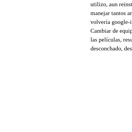
utilizo, aun rein
manejar tantos a
volvería google-i
Cambiar de equip
las películas, re
desconchado, desg