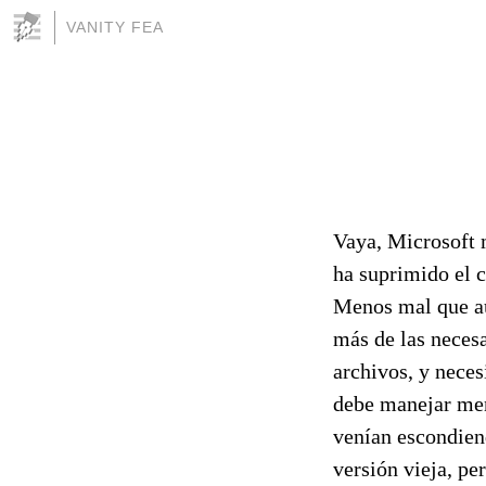
VANITY FEA
Vaya, Microsoft 
ha suprimido el c
Menos mal que aú
más de las necesa
archivos, y neces
debe manejar men
venían escondiend
versión vieja, p