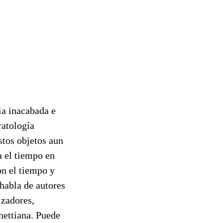
a inacabada e
ratología
stos objetos aun
a el tiempo en
on el tiempo y
e habla de autores
izadores,
enettiana. Puede