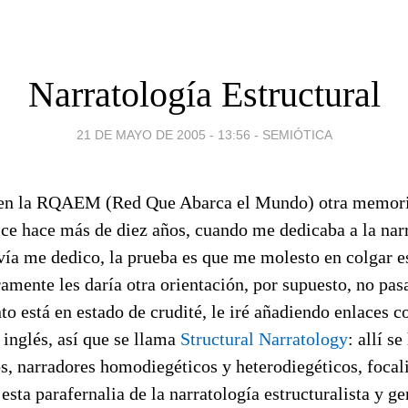
Narratología Estructural
21 DE MAYO DE 2005 - 13:56
-
SEMIÓTICA
 en la RQAEM (Red Que Abarca el Mundo) otra memori
ice hace más de diez años, cuando me dedicaba a la nar
vía me dedico, la prueba es que me molesto en colgar e
mente les daría otra orientación, por supuesto, no pas
 está en estado de crudité, le iré añadiendo enlaces c
 inglés, así que se llama
Structural Narratology
: allí s
os, narradores homodiegéticos y heterodiegéticos, focal
 esta parafernalia de la narratología estructuralista y g