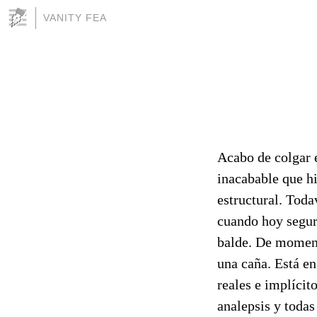
VANITY FEA
Acabo de colgar
inacabable que h
estructural. Toda
cuando hoy segura
balde. De momento
una caña. Está en
reales e implícit
analepsis y todas