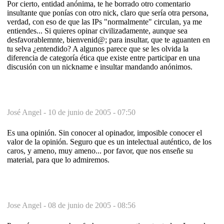
Por cierto, entidad anónima, te he borrado otro comentario
insultante que ponías con otro nick, claro que sería otra persona,
verdad, con eso de que las IPs "normalmente" circulan, ya me
entiendes... Si quieres opinar civilizadamente, aunque sea
desfavorablemnte, bienvenid@; para insultar, que te aguanten en
tu selva ¿entendido? A algunos parece que se les olvida la
diferencia de categoría ética que existe entre participar en una
discusión con un nickname e insultar mandando anónimos.
José Angel -
10 de junio de 2005 - 07:50
Es una opinión. Sin conocer al opinador, imposible conocer el
valor de la opinión. Seguro que es un intelectual auténtico, de los
caros, y ameno, muy ameno... por favor, que nos enseñe su
material, para que lo admiremos.
Jose Angel -
08 de junio de 2005 - 08:56