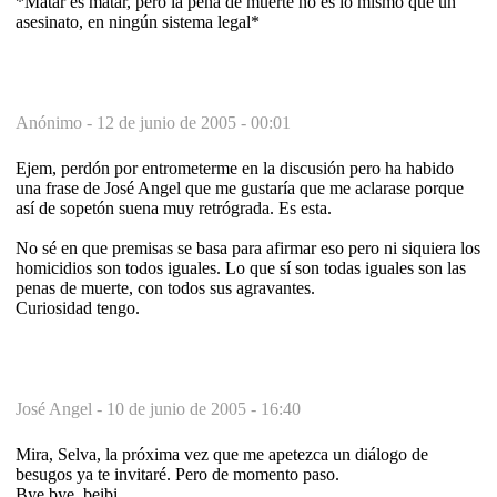
*Matar es matar, pero la pena de muerte no es lo mismo que un
asesinato, en ningún sistema legal*
Anónimo -
12 de junio de 2005 - 00:01
Ejem, perdón por entrometerme en la discusión pero ha habido
una frase de José Angel que me gustaría que me aclarase porque
así de sopetón suena muy retrógrada. Es esta.
No sé en que premisas se basa para afirmar eso pero ni siquiera los
homicidios son todos iguales. Lo que sí son todas iguales son las
penas de muerte, con todos sus agravantes.
Curiosidad tengo.
José Angel -
10 de junio de 2005 - 16:40
Mira, Selva, la próxima vez que me apetezca un diálogo de
besugos ya te invitaré. Pero de momento paso.
Bye bye, beibi.