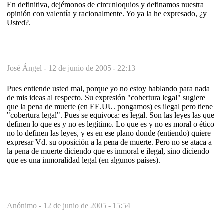
En definitiva, dejémonos de circunloquios y definamos nuestra
opinión con valentía y racionalmente. Yo ya la he expresado, ¿y
Usted?.
José Ángel -
12 de junio de 2005 - 22:13
Pues entiende usted mal, porque yo no estoy hablando para nada
de mis ideas al respecto. Su expresión "cobertura legal" sugiere
que la pena de muerte (en EE.UU. pongamos) es ilegal pero tiene
"cobertura legal". Pues se equivoca: es legal. Son las leyes las que
definen lo que es y no es legítimo. Lo que es y no es moral o ético
no lo definen las leyes, y es en ese plano donde (entiendo) quiere
expresar Vd. su oposición a la pena de muerte. Pero no se ataca a
la pena de muerte diciendo que es inmoral e ilegal, sino diciendo
que es una inmoralidad legal (en algunos países).
Anónimo -
12 de junio de 2005 - 15:54