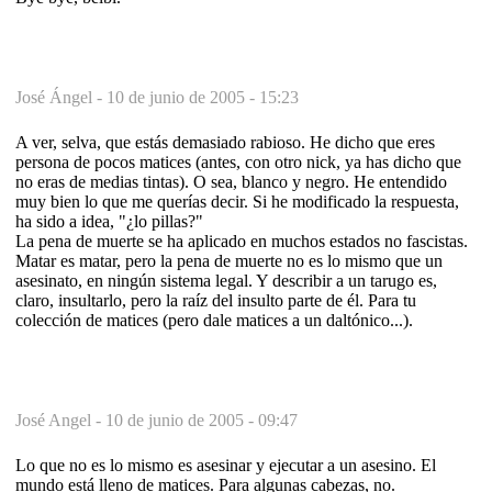
José Ángel -
10 de junio de 2005 - 15:23
A ver, selva, que estás demasiado rabioso. He dicho que eres
persona de pocos matices (antes, con otro nick, ya has dicho que
no eras de medias tintas). O sea, blanco y negro. He entendido
muy bien lo que me querías decir. Si he modificado la respuesta,
ha sido a idea, "¿lo pillas?"
La pena de muerte se ha aplicado en muchos estados no fascistas.
Matar es matar, pero la pena de muerte no es lo mismo que un
asesinato, en ningún sistema legal. Y describir a un tarugo es,
claro, insultarlo, pero la raíz del insulto parte de él. Para tu
colección de matices (pero dale matices a un daltónico...).
José Angel -
10 de junio de 2005 - 09:47
Lo que no es lo mismo es asesinar y ejecutar a un asesino. El
mundo está lleno de matices. Para algunas cabezas, no.