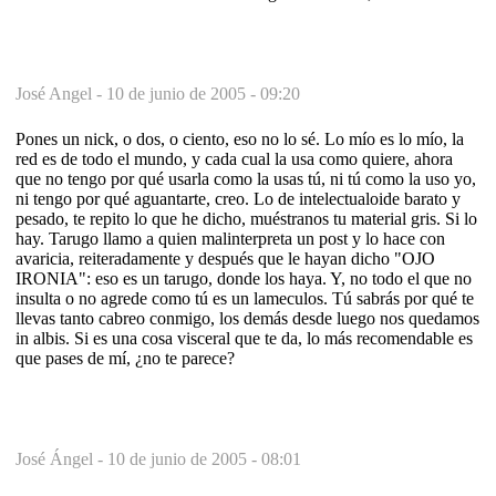
José Angel -
10 de junio de 2005 - 09:20
Pones un nick, o dos, o ciento, eso no lo sé. Lo mío es lo mío, la
red es de todo el mundo, y cada cual la usa como quiere, ahora
que no tengo por qué usarla como la usas tú, ni tú como la uso yo,
ni tengo por qué aguantarte, creo. Lo de intelectualoide barato y
pesado, te repito lo que he dicho, muéstranos tu material gris. Si lo
hay. Tarugo llamo a quien malinterpreta un post y lo hace con
avaricia, reiteradamente y después que le hayan dicho "OJO
IRONIA": eso es un tarugo, donde los haya. Y, no todo el que no
insulta o no agrede como tú es un lameculos. Tú sabrás por qué te
llevas tanto cabreo conmigo, los demás desde luego nos quedamos
in albis. Si es una cosa visceral que te da, lo más recomendable es
que pases de mí, ¿no te parece?
José Ángel -
10 de junio de 2005 - 08:01