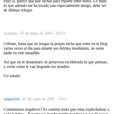
Pues sí, parece que hay fachas para repartir entre todos. Lo malo
es que además me ha tocado uno especialmente tarugo, debe ser
de últimas rebajas.
Joaquim -
07 de junio de 2005 - 20:33
Créeme, hasta que no tengas tu propio facha que entre en tu blog
varias veces al día para dejarte sus detritus insultantes, no serás
nadie en este mundillo.
Así que no te desanimes: tú persevera escribiendo lo que piensas,
y verás como te van llegando los insultos.
Un saludo
suigeneris
-
07 de junio de 2005 - 16:07
Comentarios negativos? Es cansino tener que estar explicándose a
cada palabra... Reconozco que he tenido que leer un par de veces