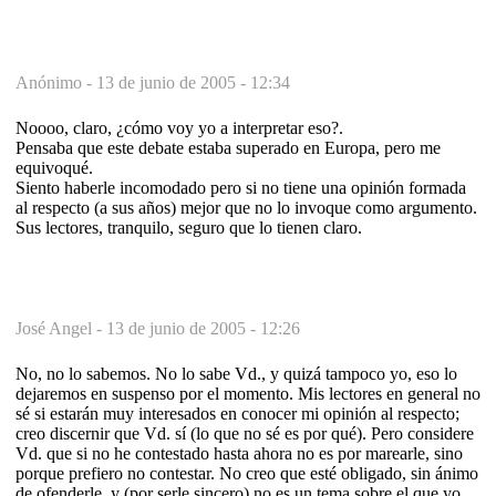
Anónimo -
13 de junio de 2005 - 12:34
Noooo, claro, ¿cómo voy yo a interpretar eso?.
Pensaba que este debate estaba superado en Europa, pero me
equivoqué.
Siento haberle incomodado pero si no tiene una opinión formada
al respecto (a sus años) mejor que no lo invoque como argumento.
Sus lectores, tranquilo, seguro que lo tienen claro.
José Angel -
13 de junio de 2005 - 12:26
No, no lo sabemos. No lo sabe Vd., y quizá tampoco yo, eso lo
dejaremos en suspenso por el momento. Mis lectores en general no
sé si estarán muy interesados en conocer mi opinión al respecto;
creo discernir que Vd. sí (lo que no sé es por qué). Pero considere
Vd. que si no he contestado hasta ahora no es por marearle, sino
porque prefiero no contestar. No creo que esté obligado, sin ánimo
de ofenderle, y (por serle sincero) no es un tema sobre el que yo