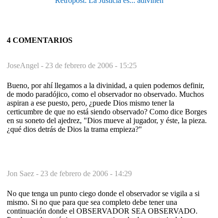
Retropost: La Justicia es... adivinen
4 COMENTARIOS
JoseAngel -
23 de febrero de 2006 - 15:25
Bueno, por ahí llegamos a la divinidad, a quien podemos definir,
de modo paradójico, como el observador no observado. Muchos
aspiran a ese puesto, pero, ¿puede Dios mismo tener la
certicumbre de que no está siendo observado? Como dice Borges
en su soneto del ajedrez, "Dios mueve al jugador, y éste, la pieza.
¿qué dios detrás de Dios la trama empieza?"
Jon Saez -
23 de febrero de 2006 - 14:29
No que tenga un punto ciego donde el observador se vigila a si
mismo. Si no que para que sea completo debe tener una
continuación donde el OBSERVADOR SEA OBSERVADO.