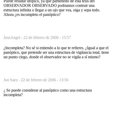
Puede resultar utópico, ya que partienedo de esta tesis del
OBSERVADOR OBSERVADO podriamos contruir una
estructura infinita o llegar a un ojo que vea, oiga y sepa todo.
Ahora ¿es incompleto el panóptico?
JoseAngel -
22 de febrero de 2006 - 15:57
¿Incompleta? No sé si entiendo a lo que te refieres. ¿Igual a que el
panóptico, que pretende ser una estructura de vigilancia total, tiene
un punto ciego, donde el observador no se vigila a sí mismo?
Jon Saez -
22 de febrero de 2006 - 13:56
¿ Se puede considerar al panóptico como una estructura
incompleta?