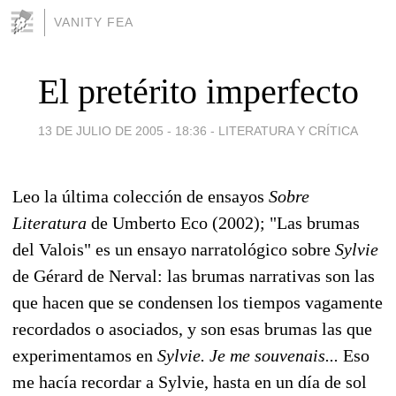
VANITY FEA
El pretérito imperfecto
13 DE JULIO DE 2005 - 18:36
-
LITERATURA Y CRÍTICA
Leo la última colección de ensayos
Sobre
Literatura
de Umberto Eco (2002); "Las brumas
del Valois" es un ensayo narratológico sobre
Sylvie
de Gérard de Nerval: las brumas narrativas son las
que hacen que se condensen los tiempos vagamente
recordados o asociados, y son esas brumas las que
experimentamos en
Sylvie. Je me souvenais...
Eso
me hacía recordar a Sylvie, hasta en un día de sol