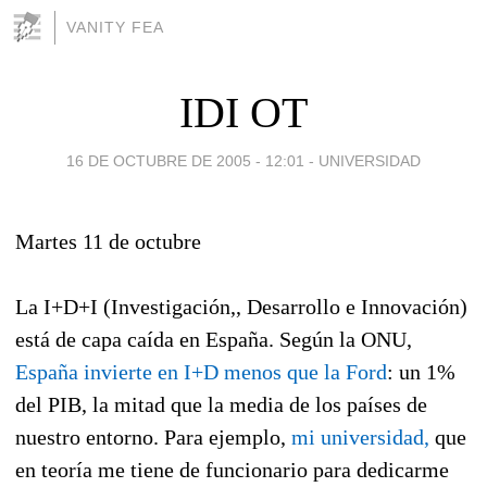
VANITY FEA
IDI OT
16 DE OCTUBRE DE 2005 - 12:01
-
UNIVERSIDAD
Martes 11 de octubre
La I+D+I (Investigación,, Desarrollo e Innovación)
está de capa caída en España. Según la ONU,
España invierte en I+D menos que la Ford
: un 1%
del PIB, la mitad que la media de los países de
nuestro entorno. Para ejemplo,
mi universidad,
que
en teoría me tiene de funcionario para dedicarme