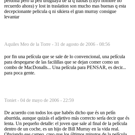
perdona pero la peli uruguaya de la q hablas (cuyo nombre no
recuerdo ahora) y lost in traslation son mucho mas buenas q esta
decepcionante pelicula q ni sikiera el gran murray consigue
levantar
Aquiles Meo de la Torre -
31 de agosto de 2006 - 08:56
por fin una película que se sale de lo convencional, una película
para despegarse de las facilillas que se dejan comer como un
combo de MacDonalls... Una película para PENSAR, es decir...
para poca gente.
Toniet -
04 de mayo de 2006 - 22:59
De acuerdo con todos los que habéis dicho que és un pelín
aburrida, aunque quizás el adjetivo más correcto sería decir que és
lenta. Un pequeño detalle: el joven que sale al final de la película
dentro de un coche, es un hijo de Bill Murray en la vida real.
Obviando ese cameo, creo que los últimos minutos de la película