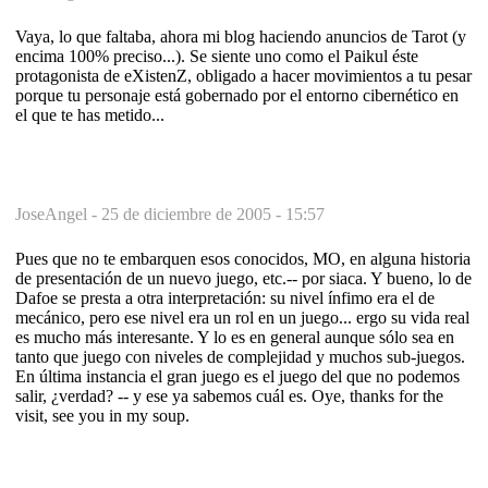
Vaya, lo que faltaba, ahora mi blog haciendo anuncios de Tarot (y
encima 100% preciso...). Se siente uno como el Paikul éste
protagonista de eXistenZ, obligado a hacer movimientos a tu pesar
porque tu personaje está gobernado por el entorno cibernético en
el que te has metido...
JoseAngel -
25 de diciembre de 2005 - 15:57
Pues que no te embarquen esos conocidos, MO, en alguna historia
de presentación de un nuevo juego, etc.-- por siaca. Y bueno, lo de
Dafoe se presta a otra interpretación: su nivel ínfimo era el de
mecánico, pero ese nivel era un rol en un juego... ergo su vida real
es mucho más interesante. Y lo es en general aunque sólo sea en
tanto que juego con niveles de complejidad y muchos sub-juegos.
En última instancia el gran juego es el juego del que no podemos
salir, ¿verdad? -- y ese ya sabemos cuál es. Oye, thanks for the
visit, see you in my soup.