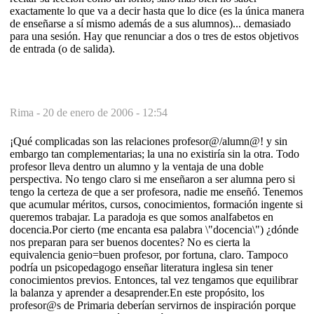
exactamente lo que va a decir hasta que lo dice (es la única manera
de enseñarse a sí mismo además de a sus alumnos)... demasiado
para una sesión. Hay que renunciar a dos o tres de estos objetivos
de entrada (o de salida).
Rima -
20 de enero de 2006 - 12:54
¡Qué complicadas son las relaciones profesor@/alumn@! y sin
embargo tan complementarias; la una no existiría sin la otra. Todo
profesor lleva dentro un alumno y la ventaja de una doble
perspectiva. No tengo claro si me enseñaron a ser alumna pero si
tengo la certeza de que a ser profesora, nadie me enseñó. Tenemos
que acumular méritos, cursos, conocimientos, formación ingente si
queremos trabajar. La paradoja es que somos analfabetos en
docencia.Por cierto (me encanta esa palabra \"docencia\") ¿dónde
nos preparan para ser buenos docentes? No es cierta la
equivalencia genio=buen profesor, por fortuna, claro. Tampoco
podría un psicopedagogo enseñar literatura inglesa sin tener
conocimientos previos. Entonces, tal vez tengamos que equilibrar
la balanza y aprender a desaprender.En este propósito, los
profesor@s de Primaria deberían servirnos de inspiración porque