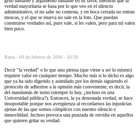
grito bastante y argumento bastante en su favor, mientras que la
verdad mayoritaria se basa por lo que veo en el silencio
administrativo, el no sabe no contesta, y en boca cerrada no entran
moscas, y el que se mueva no sale en la foto. Que puedan
construirse verdades así, pues vale, si les valen, pero para mí valen
bien poco.
Rima -
09 de febrero de 2006 - 10:58
Decir "la verdad" o lo que uno piensa (que viene a ser lo mismo)
requiere valor en cualquier tiempo. Mucho más si lo dicho es algo
que ya ha sido digerido y asimilado por los demás siguiendo el
protocolo de adherirse a la opinión más conveniente, es decir, la
del mandamás de turno (siempre lo hay, ¿incluso en una
Universidad pública?). Entonces, la ya denostada verdad, se hace
insoportable porque nos avergüenza al recordarnos las injusticias
ajenas de las que somos cómplices con nuestro silencio e
inmovilidad. Incluso provoca una punzada de envidia en aquellos
que quieren gritar su verdad.