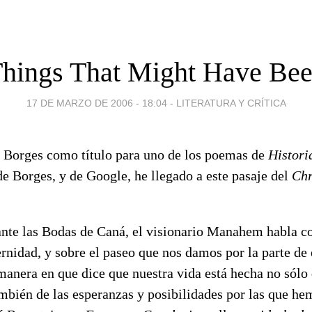
hings That Might Have Be
17 DE MARZO DE 2006 - 18:04
-
LITERATURA Y CRÍTICA
 Borges como título para uno de los poemas de
Histori
de Borges, y de Google, he llegado a este pasaje del
Chr
ante las Bodas de Caná, el visionario Manahem habla c
ternidad, y sobre el paseo que nos damos por la parte de 
manera en que dice que nuestra vida está hecha no sólo 
mbién de las esperanzas y posibilidades por las que he