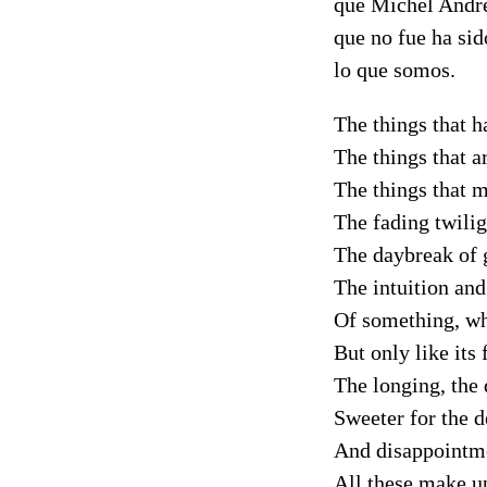
que Michel André
que no fue ha sid
lo que somos.
The things that h
The things that ar
The things that m
The fading twilig
The daybreak of g
The intuition and
Of something, wh
But only like its
The longing, the 
Sweeter for the d
And disappointme
All these make u