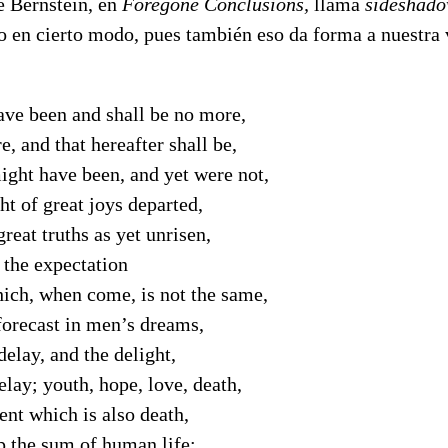
 Bernstein, en
Foregone Conclusions,
llama
sideshado
o en cierto modo, pues también eso da forma a nuestra 
ave been and shall be no more,
e, and that hereafter shall be,
ight have been, and yet were not,
ht of great joys departed,
reat truths as yet unrisen,
 the expectation
ich, when come, is not the same,
 forecast in men’s dreams,
delay, and the delight,
elay; youth, hope, love, death,
nt which is also death,
p the sum of human life;