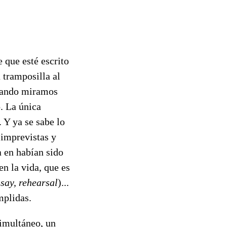
 que esté escrito
 tramposilla al
cuando miramos
o. La única
. Y ya se sabe lo
 imprevistas y
a en habían sido
n la vida, que es
ssay, rehearsal
)...
mplidas.
simultáneo, un