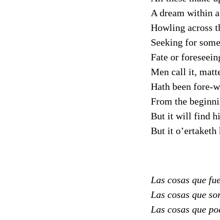
A dream within a
Howling across th
Seeking for somet
Fate or foreseei
Men call it, matte
Hath been fore-wr
From the beginni
But it will find h
But it o’ertaketh
Las cosas que fu
Las cosas que son
Las cosas que po