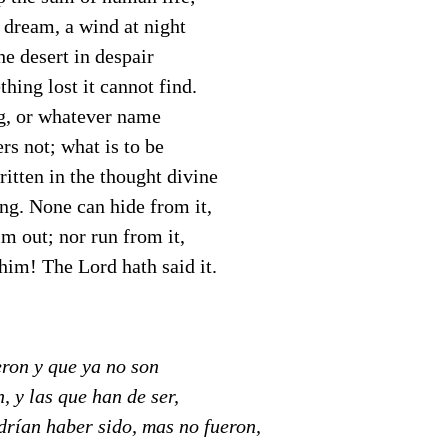
 dream, a wind at night
e desert in despair
hing lost it cannot find.
ng, or whatever name
rs not; what is to be
itten in the thought divine
ng. None can hide from it,
im out; nor run from it,
 him! The Lord hath said it.
eron y que ya no son
, y las que han de ser,
drían haber sido, mas no fueron,