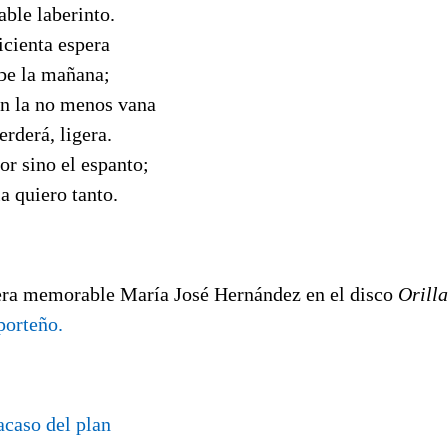
able laberinto.
icienta espera
ebe la mañana;
n la no menos vana
erderá, ligera.
r sino el espanto;
la quiero tanto.
era memorable María José Hernández en el disco
Orilla
porteño.
racaso del plan