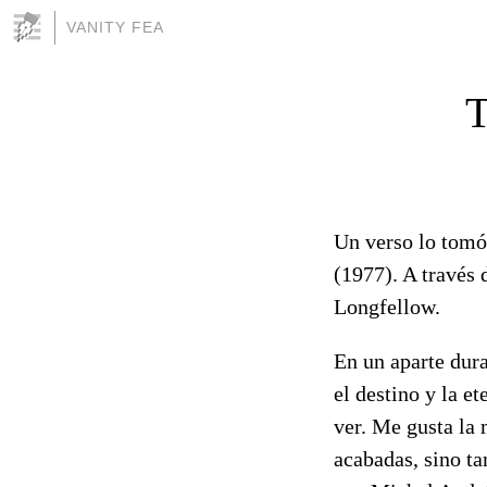
VANITY FEA
T
Un verso lo tomó
(1977). A través 
Longfellow.
En un aparte dur
el destino y la e
ver. Me gusta la 
acabadas, sino ta