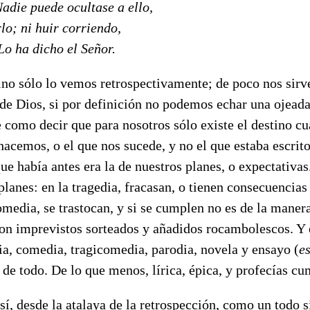
Nadie puede ocultase a ello,
lo; ni huir corriendo,
Lo ha dicho el Señor.
ino sólo lo vemos retrospectivamente; de poco nos sirve
 de Dios, si por definición no podemos echar una ojeada
e como decir que para nosotros sólo existe el destino 
 hacemos, o el que nos sucede, y no el que estaba escrit
que había antes era la de nuestros planes, o expectativas
planes: en la tragedia, fracasan, o tienen consecuencias
comedia, se trastocan, y si se cumplen no es de la maner
on imprevistos sorteados y añadidos rocambolescos. Y e
ia, comedia, tragicomedia, parodia, novela y ensayo (
e
de todo. De lo que menos, lírica, épica, y profecías cu
así, desde la atalaya de la retrospección, como un todo 