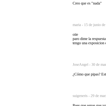
Creo que es "nada"
maria -
15 de junio de
oiie
paro dime la respuesta
tengo una exposicion d
JoseAngel -
30 de mar
¿Cómo que pipas? Esto
suigeneris -
29 de mar
Pues que sepas que yo