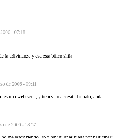
 2006 - 07:18
e la adivinanza y esa esta biiien shila
zo de 2006 - 09:11
 es una web seria, y tienes un accésit. Tómalo, anda:
zo de 2006 - 18:57
 no me estoy riendo. ¿No hay ni unas pipas por participar?