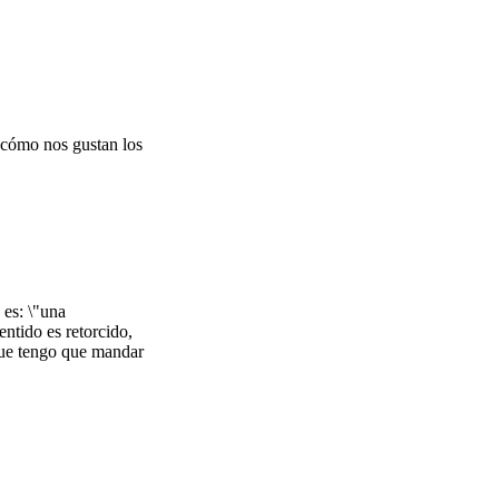
o cómo nos gustan los
 es: \"una
entido es retorcido,
 que tengo que mandar