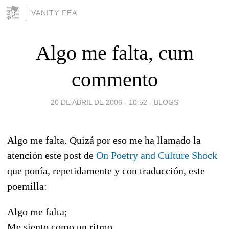
VANITY FEA
Algo me falta, cum
commento
20 DE ABRIL DE 2006 - 10:52
-
BLOGS
Algo me falta. Quizá por eso me ha llamado la
atención este post de
On Poetry and Culture Shock
que ponía, repetidamente y con traducción, este
poemilla:
Algo me falta;
Me siento como un ritmo