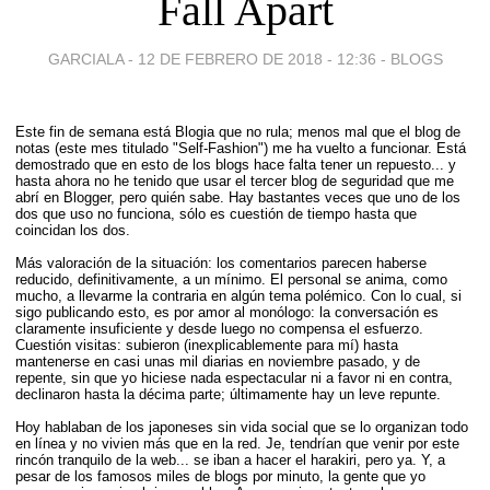
Fall Apart
GARCIALA -
12 DE FEBRERO DE 2018 - 12:36
-
BLOGS
Este fin de semana está Blogia que no rula; menos mal que el blog de
notas (este mes titulado "Self-Fashion") me ha vuelto a funcionar. Está
demostrado que en esto de los blogs hace falta tener un repuesto... y
hasta ahora no he tenido que usar el tercer blog de seguridad que me
abrí en Blogger, pero quién sabe. Hay bastantes veces que uno de los
dos que uso no funciona, sólo es cuestión de tiempo hasta que
coincidan los dos.
Más valoración de la situación: los comentarios parecen haberse
reducido, definitivamente, a un mínimo. El personal se anima, como
mucho, a llevarme la contraria en algún tema polémico. Con lo cual, si
sigo publicando esto, es por amor al monólogo: la conversación es
claramente insuficiente y desde luego no compensa el esfuerzo.
Cuestión visitas: subieron (inexplicablemente para mí) hasta
mantenerse en casi unas mil diarias en noviembre pasado, y de
repente, sin que yo hiciese nada espectacular ni a favor ni en contra,
declinaron hasta la décima parte; últimamente hay un leve repunte.
Hoy hablaban de los japoneses sin vida social que se lo organizan todo
en línea y no vivien más que en la red. Je, tendrían que venir por este
rincón tranquilo de la web... se iban a hacer el harakiri, pero ya. Y, a
pesar de los famosos miles de blogs por minuto, la gente que yo