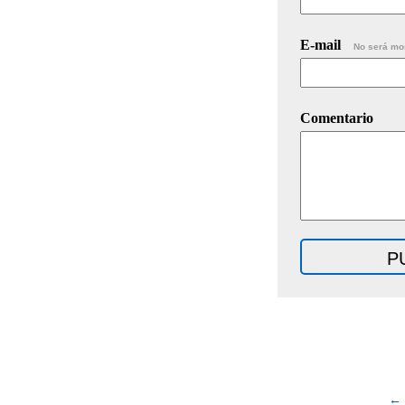
E-mail
No será mo
Comentario
← 