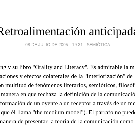
Retroalimentación anticipad
08 DE JULIO DE 2005 - 19:31
-
SEMIÓTICA
ng y su libro "Orality and Literacy". Es admirable la 
aciones y efectos colaterales de la "interiorización" de l
n multitud de fenómenos literarios, semióticos, filosófi
 manera en que rechaza la definición de la comunica
nformación de un oyente a un receptor a través de un m
 que él llama "the medium model"). El párrafo no pued
manera de presentar la teoría de la comunicación como 