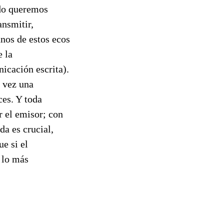
ido queremos
ansmitir,
nos de estos ecos
e la
nicación escrita).
a vez una
ces. Y toda
r el emisor; con
da es crucial,
ue si el
 lo más