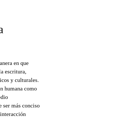
a
manera en que
a escritura,
cos y culturales.
ción humana como
edio
e ser más conciso
interacción