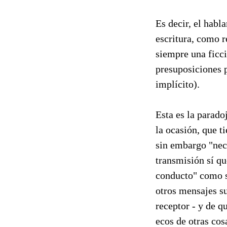
Es decir, el habla
escritura, como re
siempre una ficci
presuposiciones p
implícito).
Esta es la parad
la ocasión, que t
sin embargo "nece
transmisión sí qu
conducto" como s
otros mensajes s
receptor - y de 
ecos de otras cos