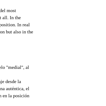
del most
 all. In the
sition. In real
on but also in the
lo "medial", al
je desde la
na auténtica, el
n en la posición