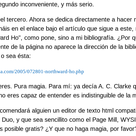
egundo inconveniente, y más serio.
 el tercero. Ahora se dedica directamente a hacer 
háis en el enlace bajo el artículo que sigue a este, n
ward Ho", como pone, sino a mi bibliografía. ¿Por q
nte de la página no aparece la dirección de la bibli
 o sea ésta:
ogia.com/2005/072801-northward-ho.php
eres. Pura magia. Para mí: ya decía A. C. Clarke q
no eres capaz de entender es indistinguible de la 
omendará alguien un editor de texto html compati
 Duo, y que sea sencillito como el Page Mill, WY
es posible gratis? ¿Y que no haga magia, por favor