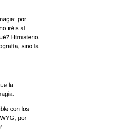
magia: por
o iréis al
ué? Htmisterio.
ografía, sino la
ue la
magia.
ble con los
SIWYG, por
?