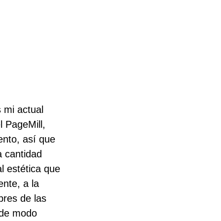
s mi actual
l PageMill,
nto, así que
 cantidad
l estética que
nte, a la
bres de las
, de modo