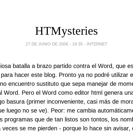
HTMysteries
27 DE JUNIO DE 2006 - 18:35
-
INTERNET
iosa batalla a brazo partido contra el Word, que e
 para hacer este blog. Pronto ya no podré utilizar e
 no encuentro sustituto que sepa manejar de mome
l Word. Pero el Word como editor html genera una
go basura (primer inconveniente, casi más de mora
ue luego no se ve). Peor: me cambia automáticame
 programas que de tan listos son tontos, los nom
 a veces se me pierden - porque lo hace sin avisar