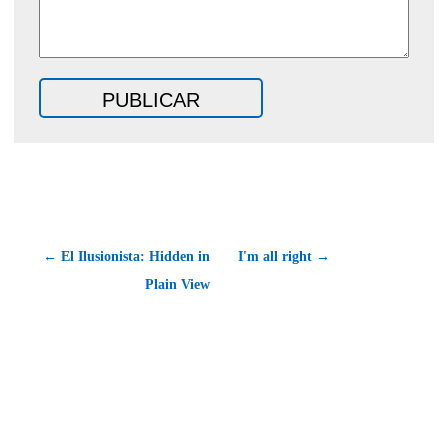
← El Ilusionista: Hidden in
I'm all right →
Plain View