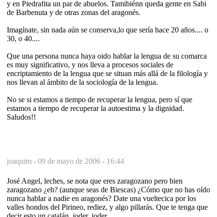
y en Piedrafita un par de abuelos. Tamibiénn queda gente en Sabi
de Barbenuta y de otras zonas del aragonés.
Imagínate, sin nada aún se conserva,lo que sería hace 20 años.... o
30, o 40....
Que una persona nunca haya oido hablar la lengua de su comarca
es muy significativo, y nos lleva a procesos sociales de
encriptamiento de la lengua que se situan más allá de la filología y
nos llevan al ámbito de la sociología de la lengua.
No se si estamos a tiempo de recuperar la lengua, pero sí que
estamos a tiempo de recuperar la autoestima y la dignidad.
Saludos!!
joaquim -
09 de mayo de 2006 - 16:44
José Angel, leches, se nota que eres zaragozano pero bien
zaragozano ¿eh? (aunque seas de Biescas) ¿Cómo que no has oído
nunca hablar a nadie en aragonés? Date una vueltecica por los
valles hondos del Pirineo, rediez, y algo pillarás. Que te tenga que
decir esto un catalán, joder, joder...