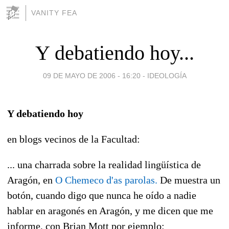
VANITY FEA
Y debatiendo hoy...
09 DE MAYO DE 2006 - 16:20
-
IDEOLOGÍA
Y debatiendo hoy
en blogs vecinos de la Facultad:
... una charrada sobre la realidad lingüística de
Aragón, en
O Chemeco d'as parolas.
De muestra un
botón, cuando digo que nunca he oído a nadie
hablar en aragonés en Aragón, y me dicen que me
informe, con Brian Mott por ejemplo: