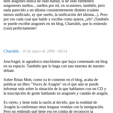
bien aragonés nunca he oído hablar, sí he oído elementos
aragoneses sueltos... sueltos por mí, en ocasiones, también, pero
nada parecido a un idioma consistentemente distinto (cuánto
menos unificado, ay que sueño, la unificación del idioma...). Pero
por eso cada cual que hable y escriba como quiera, ¿eh? ¡También
se puede escribir aragonés en mi blog, Charrabís, que lo entiendo
(casi) perfectamente!
Charrabís
-
10 de mayo de 2006 - 00:14
JoseAngel, le agradezco muchísimo que haya comentado mi blog
en su espacio. También que lo haga con una muestra de nuestro
debate.
Sobre Brian Mott, como ya le comento en el blog, acaba de
publicar un libro "Voces de Aragón" en el que aún se puede
informar más sobre la situación de la que hablamos con un CD y
la trascripción de gente hablando en aragonés y catalán de aragón.
Es cierto, y tiene toda la razón al decirlo, que la realidad de
Aragón la conforman otras lenguas venidas con la inmigración.
Pero no entiendo qué tiene eso en contra de reconocer la