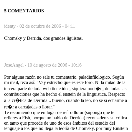
5 COMENTARIOS
identy -
02 de octubre de 2006 - 04:11
Chomsky y Derrida, dos grandes ligüistas.
JoseAngel -
10 de agosto de 2006 - 10:16
Por alguna razón no sale tu comentario, paladinfilologico. Según
mi mail, reza así: "Vay estrecho que es este foro. Ni la mitad de la
tercera parte de toda web tiene idea, siquiera noci�n, de todas las
contribuciones que ha hecho el enstein de la linguistica. Respecto
a la cr�tica de Derrida... bueno, cuando la leo, no se si echarme a
re�r a carcajadas o llorar."
Te recomiendo que en lugar de reír o llorar (supongo que te
refieres a Fish, porque no hablo de Derrida) reconsideres su crítica
en tanto que procede de uno de esos ámbitos del estudio del
lenguaje a los que no llega la teoría de Chomsky, por muy Einstein