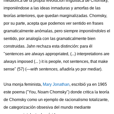
metafórica de la propia revolución lingüística de Chomsky,
imponiéndose a las ideas inmaduras y amorfas de las
teorías anteriores, que quedan marginalizadas. Chomsky,
por su parte, acepta que podemos ver sentido en frases
gramaticalmente anómalas, pero siempre
imponiéndoles
el
sentido, por analogía con las gramaticalmente bien
construidas. Jahn rechaza esta distinción: para él
"sentences are always appropriated, (...) interpretations are
always imposed (... ) it is people, not sentences, that make
sense" (57) (—
with sentences,
añadiría yo por mediar).
Una monja feminista,
Mary Jonathan
, escribió ya en 1965
este poema ("You, Noam Chomsky") donde critica la teoría
de Chomsky como un ejemplo de racionalismo totalizante,
de categorización obsesiva del mundo mediante