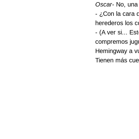
Oscar-
No, una 
- ¿Con la cara
herederos los c
- (A ver si... 
compremos jugu
Hemingway a vue
Tienen más cuen