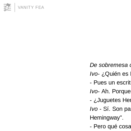
VANITY FEA
De sobremesa c
Ivo-
¿Quién es
- Pues un escri
Ivo-
Ah. Porque
- ¿Juguetes He
Ivo -
Sí. Son pa
Hemingway".
- Pero qué cosa