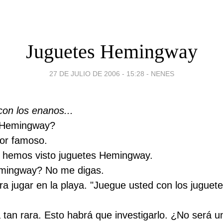
Juguetes Hemingway
27 DE JULIO DE 2006 - 15:28
-
NENES
on los enanos...
 Hemingway?
tor famoso.
 hemos visto juguetes Hemingway.
mingway? No me digas.
ra jugar en la playa. "Juegue usted con los juguet
 tan rara. Esto habrá que investigarlo. ¿No será u