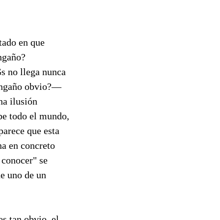
tado en que
engaño?
s no llega nunca
 engaño obvio?—
na ilusión
abe todo el mundo,
parece que esta
na en concreto
 conocer" se
de uno de un
es tan obvio, el