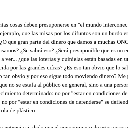
tas cosas deben presuponerse en "el mundo interconec
 ejemplo, que las misas por los difuntos son un burdo 
¿O que gran parte del dinero que damos a muchas ONG
ensamos? ¿Se sabrá eso? ¿Será presuponible que es un
a ver... ¿que las loterías y quinielas están basadas en u
cida por las grandes cifras? ¿Es eso tan obvio que lo s
o tan obvio y por eso sigue todo moviendo dinero? Me 
que no se estafa al público en general, sino a una perso
ocimiento determinado: no por "estar en condiciones de
 no por "estar en condiciones de defenderse" se defien
tola de plástico.
a sentencia si, dado que el conocimiento de estas cosas 