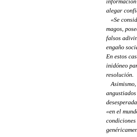
información 
alegar conf
«Se conside
magos, pose
falsos adiv
engaño socia
En estos cas
inidóneo par
resolución.
Asimismo, e
angustiados
desesperada
«en el mund
condiciones 
genéricamen