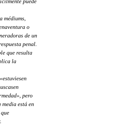
fícilmente puede
 a médiums,
uenaventura o
eneradoras de un
respuesta penal.
le que resulta
plica la
«estuviesen
buscasen
ermedad», pero
a media está en
 que
.