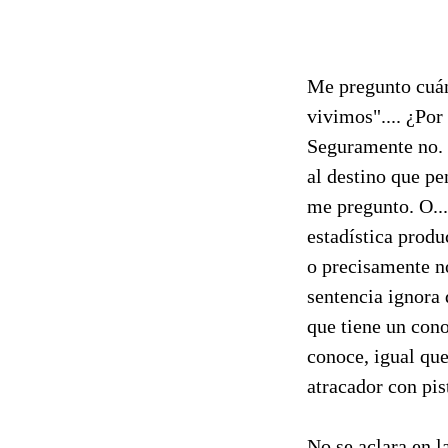
Me pregunto cuán
vivimos".... ¿Por
Seguramente no. 
al destino que p
me pregunto. O... 
estadística produ
o precisamente n
sentencia ignora 
que tiene un con
conoce, igual que
atracador con pis
No se aclara en l