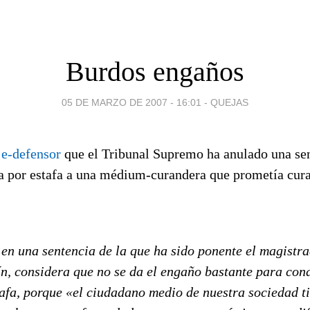
Burdos engaños
05 DE MARZO DE 2007 - 16:01
-
QUEJAS
n
e-defensor
que el Tribunal Supremo ha anulado una sen
a por estafa a una médium-curandera que prometía curar
en una sentencia de la que ha sido ponente el magistr
n, considera que no se da el engaño bastante para con
tafa, porque «el ciudadano medio de nuestra sociedad ti