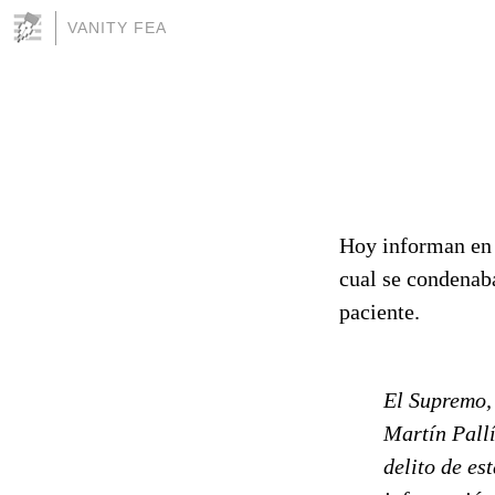
VANITY FEA
Hoy informan e
cual se condenab
paciente.
El Supremo, 
Martín Pallí
delito de es